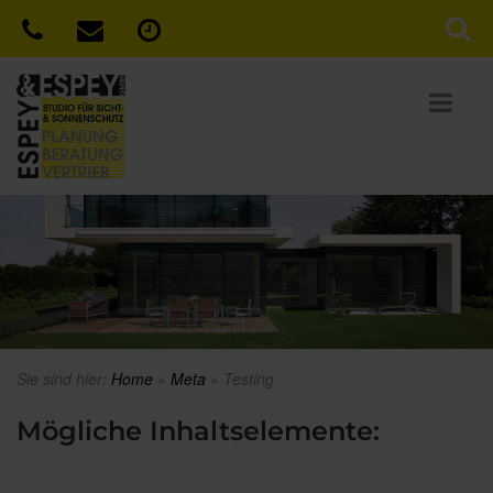
Sie sind hier:
Home
»
Meta
»
Testing
Mögliche Inhaltselemente: