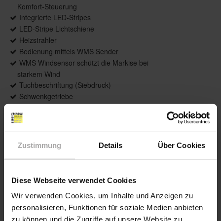
Komfort-Steuerung
Integrierte LED-Stripes
LED-Stripe Lichtschiene
Heizstrahler
Bedienung mittels WMS Sender
WMS Windsensor schützt die Markise bei
starkem Wind
Tuchbeschriftung (Siebdruck)
Schwenkgetriebe
Weitere Informationen zu
Ausstattungsextras Terrea Terrassen-
Markisen
Zustimmung
Details
Über Cookies
Farben & Stoffe
Diese Webseite verwendet Cookies
Wir verwenden Cookies, um Inhalte und Anzeigen zu
Weitere Informationen
personalisieren, Funktionen für soziale Medien anbieten
zu können und die Zugriffe auf unsere Website zu