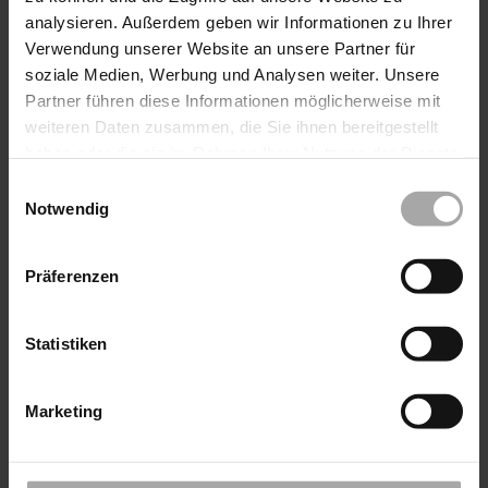
Das könnte Sie auch interessieren
analysieren. Außerdem geben wir Informationen zu Ihrer
Verwendung unserer Website an unsere Partner für
soziale Medien, Werbung und Analysen weiter. Unsere
Partner führen diese Informationen möglicherweise mit
weiteren Daten zusammen, die Sie ihnen bereitgestellt
haben oder die sie im Rahmen Ihrer Nutzung der Dienste
gesammelt haben.
Einwilligungsauswahl
Notwendig
Präferenzen
Statistiken
Marketing
Kassetten-Markise Terrea 550