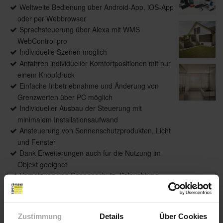
Weltweite Bedienung über Android-App, iOS-App
oder per Webbrowser
Sprachsteuerung über Alexa mit WMS
WebControl pro
Individuelle Szenen möglich
Anfahren individueller Komfortpositionen mit nur
einem Knopfdruck
Einfache Inbetriebnahme und Änderung von
Grenzwerten über PC möglich
Individueller Ausbau der Steuerung mit
minimalem Installationsaufwand
Ansteuerung von Sonnenschutzprodukten, Licht
und Fenster
Dank Erweiterungen auch fur die Nutzung im
Objekt geeignet
Vernetzung von Sonnenschutz, Beleuchtung,
Heizung und mehr mit WMS homee
Zustimmung
Details
Über Cookies