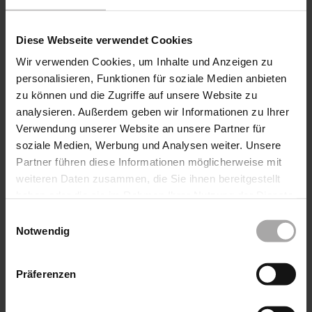
Produktdetails
Diese Webseite verwendet Cookies
Sendefrequenz: 2,4 GHz
Wir verwenden Cookies, um Inhalte und Anzeigen zu
Kanäle: Bis zu 200 Kanäle zur Ansteuerung
personalisieren, Funktionen für soziale Medien anbieten
unterschiedlicher Sonnenschutzprodukte, Licht
und mehr
zu können und die Zugriffe auf unsere Website zu
Steuerungs-Funktionen: Helligkeit, Wind,
analysieren. Außerdem geben wir Informationen zu Ihrer
Niederschlag, Zeit, Innentemperatur,
Verwendung unserer Website an unsere Partner für
Dämmerung, Eisüberwachung (Kombination von
soziale Medien, Werbung und Analysen weiter. Unsere
Außentemperatur und Niederschlag),
Partner führen diese Informationen möglicherweise mit
Astrofunktion
weiteren Daten zusammen, die Sie ihnen bereitgestellt
haben oder die sie im Rahmen Ihrer Nutzung der Dienste
gesammelt haben.
Einwilligungsauswahl
Notwendig
Produktbeschreibung
Das Funksystem WMS vereint modernste Technik
Präferenzen
und ästhetisches Design zu einer Funksteuerung für
gehobene Ansprüche. Über das Weitergeben der