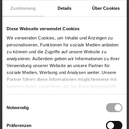
Terrassendach an
Zustimmung
Details
Über Cookies
Die Kassette bietet dem Markisentuch im
eingefahrenen Zustand perfekten Schutz
Einfaches Bedienen per Handgriff
Diese Webseite verwendet Cookies
Wir verwenden Cookies, um Inhalte und Anzeigen zu
personalisieren, Funktionen für soziale Medien anbieten
Produktdetails
zu können und die Zugriffe auf unsere Website zu
analysieren. Außerdem geben wir Informationen zu Ihrer
max. Höhe: 2.500 mm
Verwendung unserer Website an unsere Partner für
max. Auszug: 5.000 mm
soziale Medien, Werbung und Analysen weiter. Unsere
max. Fläche: 10 m²
Partner führen diese Informationen möglicherweise mit
Bedienung: Bediengriff
weiteren Daten zusammen, die Sie ihnen bereitgestellt
Farbe: Pulverbeschichtet gem. WAREMA
haben oder die sie im Rahmen Ihrer Nutzung der Dienste
Farbwelt
gesammelt haben.
Einwilligungsauswahl
Markisentuch: Acryl, optional Acryl All
Notwendig
Weather, Starlight Blue, Soltis 92, Screen,
Twilight Pearl
Montage: Montage der Kassette an Wand
Präferenzen