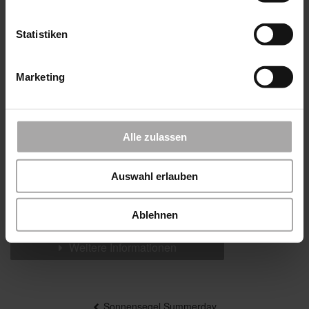
oder in die Laibung
Statistiken
Produktbeschreibung
Marketing
Gönnen Sie sich ein Maximum an Schutz: Vor
tiefstehender Sonne, neugierigen Blicken oder
einem lauen Sommerlüftchen. Unsere Seiten-
Alle zulassen
Markise ist mit nur einem Handgriff kinderleicht
herausziehbar.
Auswahl erlauben
Farben & Stoffe
Ablehnen
Weitere Informationen
Beitragsnavigation
Sonnensegel Summerday