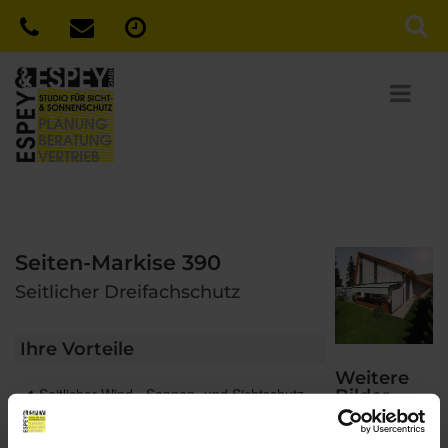
Seiten-Markise 390
Seitlicher Dreifachschutz
Ihre Vorteile
Weitere
Seitlicher Wind-, Sonnen- und Sichtschutz
Bilder
Schräger Tuchverlauf passt sich optimal an
Terrassen-Markise, Pergola-Markise oder