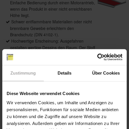
Einfache Bedienung durch einen Motorantrieb,
wenn das Produkt in einer nicht erreichbaren
Höhe liegt.
Schwer entflammbare Materialien oder nicht
brennbare Gewebe erleichtern den
Brandschutz (DIN 4102-1).
Hochwertige Erscheinung: Ausgefahren
gestalten wertige Dessins den Raum. Der Stoff
wickelt sich innerhalb der Kassette auf und ist
in eingefahrenem Zustand nicht sichtbar.
Zustimmung
Details
Über Cookies
Produktdetails
Diese Webseite verwendet Cookies
max. Breite: 3.000 mm
Wir verwenden Cookies, um Inhalte und Anzeigen zu
max. Höhe: 4.000 mm
personalisieren, Funktionen für soziale Medien anbieten
Bedienung: Motor
zu können und die Zugriffe auf unsere Website zu
Führung: Führungsschienen
analysieren. Außerdem geben wir Informationen zu Ihrer
Anwendungsbereiche: Verdunkelung von